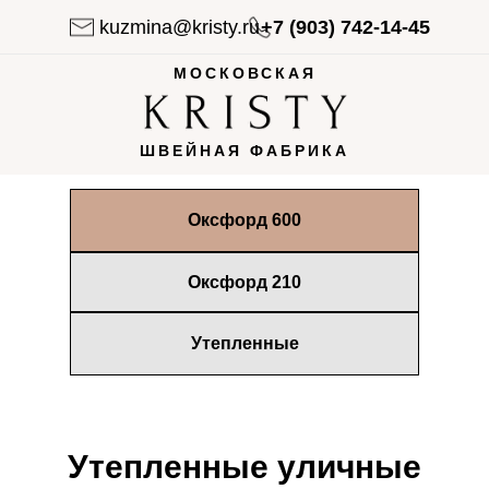
kuzmina@kristy.ru
+7 (903) 742-14-45
МОСКОВСКАЯ
ШВЕЙНАЯ ФАБРИКА
Оксфорд 600
Кристи-швейная фабрика. Уличные ш
г. Балашиха, мкрн. Керамик, ул. Керамическ
Услуги
Контакты
Оксфорд 210
13
О нас
Каталог
Отзывы
Утепленные
Утепленные уличные